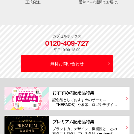
正式発注。
通常２～3週間でお届け。
カプセルボックス
0120-409-727
平日10:00-18:00
無料お問い合わせ
おすすめの記念品特集
記念品としておすすめのサーモス
（THERMOS）や象印。ロゴやデザイン
をオリジナル名入れプリントして製作！
10個から作成できるのも嬉しい！その他
のおすすめのマグカップや水筒もご紹
プレミアム記念品特集
介！
ブランド力、デザイン、機能性と、どの
視点にも特化している各社メーカーのタ