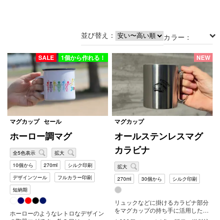
水
筒
ボ
並び替え：
ト
カラー：
ル
SALE
1個から作れる！
NEW
タ
ン
ブ
ラ
ー
ラ
ン
マグカップ
セール
マグカップ
チ
ボ
ホーロー調マグ
オールステンレスマグ
ッ
カラビナ
ク
全5色表示
拡大
ス
/
10個から
270ml
シルク印刷
拡大
他
デザインツール
フルカラー印刷
270ml
30個から
シルク印刷
短納期
セ
ー
リュックなどに掛けるカラビナ部分
ル
をマグカップの持ち手に活用した
ホーローのようなレトロなデザイン
270mlタイプのマグカップ。登山や