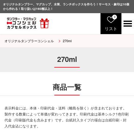
オリジナルタンブラー、マグカップ、水筒、ランチボックスを作ろう！サーモス・象印は10個
から作れる！取り扱いは160種以上！
0
リスト
オリジナルタンブラーコンシェル
270ml
サ
ー
モ
270ml
ス
象
印
マ
商品一覧
グ
カ
ッ
プ
表示料金には、本体・印刷代金・送料（離島を除く）が含まれております。
製作する数量によって単価が変わってきます。印刷代金は基本シルク1色印刷
グ
ラ
代金（印刷版代金も含みます）です。台紙封入タイプの場合は台紙印刷・封
ス
入代金込になります。