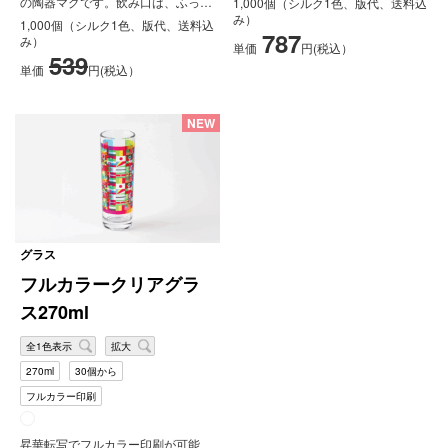
の陶器マグです。飲み口は、ふっく
1,000個（シルク1色、版代、送料込
キ...
サ
らとラウンドし、カラーアクセント
み）
1,000個（シルク1色、版代、送料込
ー
が施...
787
み）
単価
円(税込）
ビ
539
ス
単価
円(税込）
FAQ
NEW
グラス
フルカラークリアグラ
ス270ml
全1色表示
拡大
270ml
30個から
フルカラー印刷
昇華転写でフルカラー印刷が可能