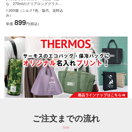
な、270mlのクリアロンググラスで
す。キャラクターや写真などのデザ
1,000個（シルク1色、版代、送料込
イ...
み）
899
単価
円(税込）
ご注文までの流れ
flow