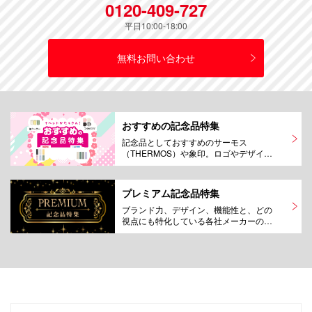
0120-409-727
平日10:00-18:00
無料お問い合わせ
おすすめの記念品特集
記念品としておすすめのサーモス
（THERMOS）や象印。ロゴやデザイン
をオリジナル名入れプリントして製作！
10個から作成できるのも嬉しい！その他
のおすすめのマグカップや水筒もご紹
プレミアム記念品特集
介！
ブランド力、デザイン、機能性と、どの
視点にも特化している各社メーカーのタ
ンブラーや水筒をプレミアムと総称し、
選りすぐりを集めました。特別な1本を特
別な誰かに、プレミアムな記念品として
自信をもっておすすめいたします。