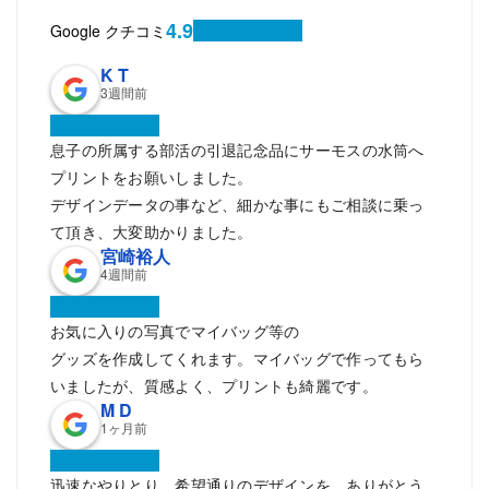
4.9
Google クチコミ
K T
3週間前
息子の所属する部活の引退記念品にサーモスの水筒へ
プリントをお願いしました。
デザインデータの事など、細かな事にもご相談に乗っ
て頂き、大変助かりました。
宮崎裕人
4週間前
お気に入りの写真でマイバッグ等の
グッズを作成してくれます。マイバッグで作ってもら
いましたが、質感よく、プリントも綺麗です。
M D
1ヶ月前
迅速なやりとり、希望通りのデザインを、ありがとう