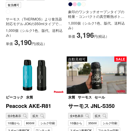
食洗機可
象印のワンタッチオープンタイプの
軽量・コンパクトの真空断熱ボトル
サーモス（THERMOS）より食洗器
です。内面フッ素コート、エアーベ
1,000個（シルク1色、版代、送料込
対応モデル JOKの350mlタイプで
ント...
み）
す、魔法びん構造だから高い...
1,000個（シルク1色、版代、送料込
3,196
み）
単価
円(税込）
3,190
単価
円(税込）
自動見積可
SALE
ピーコック
水筒
水筒
サーモス
セール
Peacock AKE-R81
サーモス JNL-S350
全2色表示
拡大
全4色表示
拡大
10個から
800ml
シルク印刷
10個から
350ml
シルク印刷
スポーツ飲料OK
ワンタッチ
スポーツ飲料OK
フルカラー印刷