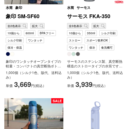
水筒
象印
水筒
サーモス
象印 SM-SF60
サーモス FKA-350
全2色表示
拡大
全3色表示
拡大
10個から
600ml
BPAフリー
10個から
350ml
シルク印刷
シルク印刷
ワンタッチ
ストロー
スポーツ飲料OK
保冷・保温
ワンタッチ
保冷
食洗機可
象印のワンタッチオープンタイプの
サーモスのステンレス製、真空断熱
軽量・コンパクトの真空断熱ボトル
構造のストロータイプの水筒です。
です。内面フッ素コート、エアーベ
保冷力のある真空断熱構造で
1,000個（シルク1色、版代、送料込
1,000個（シルク1色、版代、送料込
ント...
350ml...
み）
み）
3,669
3,939
単価
円(税込）
単価
円(税込）
SALE