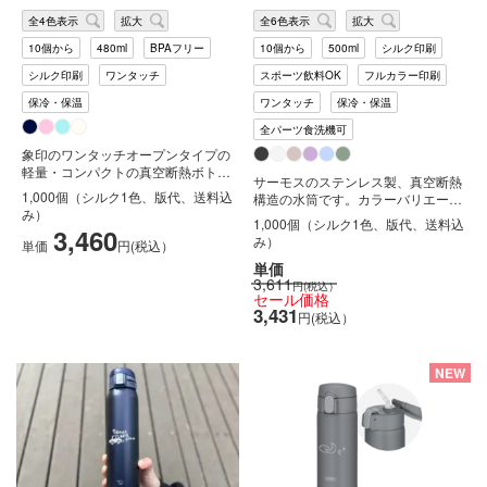
全4色表示
拡大
全6色表示
拡大
10個から
480ml
BPAフリー
10個から
500ml
シルク印刷
シルク印刷
ワンタッチ
スポーツ飲料OK
フルカラー印刷
保冷・保温
ワンタッチ
保冷・保温
全パーツ食洗機可
象印のワンタッチオープンタイプの
軽量・コンパクトの真空断熱ボトル
サーモスのステンレス製、真空断熱
です。内面フッ素コート、エアーベ
1,000個（シルク1色、版代、送料込
構造の水筒です。カラーバリエーシ
ント...
み）
ョンは豊富な6色ございます。サー
1,000個（シルク1色、版代、送料込
3,460
モス...
み）
単価
円(税込）
単価
3,611
円(税込）
セール価格
3,431
円(税込）
NEW