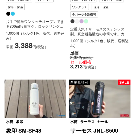
保冷・保温
ワンタッチ
保冷・保温
全パーツ食洗機可
片手で簡単ワンタッチオープンでき
る800ml容量マグ。ロックリングも
定番人気！サーモスのステンレス
付いているので、カバンの開いて
1,000個（シルク1色、版代、送料込
製、真空断熱構造の水筒です。カラ
し...
み）
ーバリエーションは豊富な4色ござ
1,000個（シルク1色、版代、送料込
3,388
います...
み）
単価
円(税込）
単価
3,382
円(税込）
セール価格
3,213
円(税込）
自動見積可
SALE
水筒
象印
水筒
サーモス
セール
象印 SM-SF48
サーモス JNL-S500