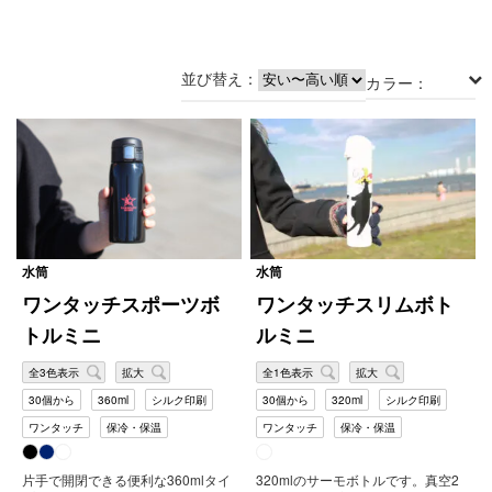
水
筒
ボ
並び替え：
ト
カラー：
ル
タ
ン
ブ
ラ
ー
ラ
ン
水筒
水筒
チ
ボ
ワンタッチスポーツボ
ワンタッチスリムボト
ッ
トルミニ
ルミニ
ク
ス
/
全3色表示
拡大
全1色表示
拡大
他
30個から
360ml
シルク印刷
30個から
320ml
シルク印刷
セ
ワンタッチ
保冷・保温
ワンタッチ
保冷・保温
ー
ル
片手で開閉できる便利な360mlタイ
320mlのサーモボトルです。真空2