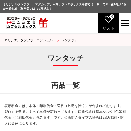
オリジナルタンブラー、マグカップ、水筒、ランチボックスを作ろう！サーモス・象印は10個
から作れる！取り扱いは160種以上！
0
リスト
オリジナルタンブラーコンシェル
ワンタッチ
サ
ー
モ
ワンタッチ
ス
象
印
マ
商品一覧
グ
カ
ッ
プ
表示料金には、本体・印刷代金・送料（離島を除く）が含まれております。
製作する数量によって単価が変わってきます。印刷代金は基本シルク1色印刷
グ
ラ
代金（印刷版代金も含みます）です。台紙封入タイプの場合は台紙印刷・封
ス
入代金込になります。