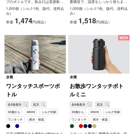
プのボトルです。飲み口は直接飲め
重構造で、温度をしっかり保ちま
サ
る仕様で、漏れを防ぐ為小さめな
す。分解も簡単なので衛生的かつお
1,000個（シルク1色、版代、送料込
1,000個（シルク1色、版代、送料込
ー
作...
手...
み）
み）
ビ
1,474
1,518
ス
単価
円(税込）
単価
円(税込）
FAQ
NEW
水筒
水筒
ワンタッチスポーツボ
お散歩ワンタッチボト
トル
ルミニ
全3色表示
拡大
全6色表示
拡大
30個から
480ml
シルク印刷
30個から
350ml
シルク印刷
ワンタッチ
保冷・保温
ワンタッチ
保冷・保温
片手で開閉できる便利な480mlタイ
ステンレス真空二層構造で保冷・保