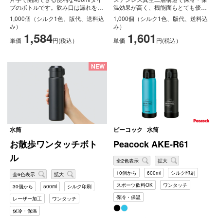
プのボトルです。飲み口は漏れを防
温効果が高く、機能面もとても優秀
ぐ為、小さめな作りで直接飲める
なワンタッチボトルです。特徴的な
1,000個（シルク1色、版代、送料込
1,000個（シルク1色、版代、送料込
仕...
ザラ...
み）
み）
1,584
1,601
単価
円(税込）
単価
円(税込）
NEW
水筒
ピーコック
水筒
お散歩ワンタッチボト
Peacock AKE-R61
ル
全2色表示
拡大
10個から
600ml
シルク印刷
全6色表示
拡大
スポーツ飲料OK
ワンタッチ
30個から
500ml
シルク印刷
保冷・保温
レーザー加工
ワンタッチ
保冷・保温