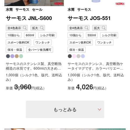
水筒
サーモス
セール
水筒
サーモス
サーモス JNL-S600
サーモス JOS-551
全4色表示
拡大
全4色表示
拡大
10個から
600ml
シルク印刷
10個から
550ml
シルク印刷
スポーツ飲料OK
ワンタッチ
スポーツ飲料OK
ワンタッチ
保冷・保温
全パーツ食洗機可
保冷・保温
サーモスのステンレス製、真空断熱
サーモスのステンレス、真空断熱ケ
構造の水筒です。600mlの大きめ容
ータイマグです。カラーバリエーシ
量。サーモスの水筒といえば、こ
ョンは４色ございます。片手でサッ
1,000個（シルク1色、版代、送料込
1,000個（シルク1色、版代、送料込
ち...
と飲...
み）
み）
3,960
4,026
単価
円(税込）
単価
円(税込）
もっとみる