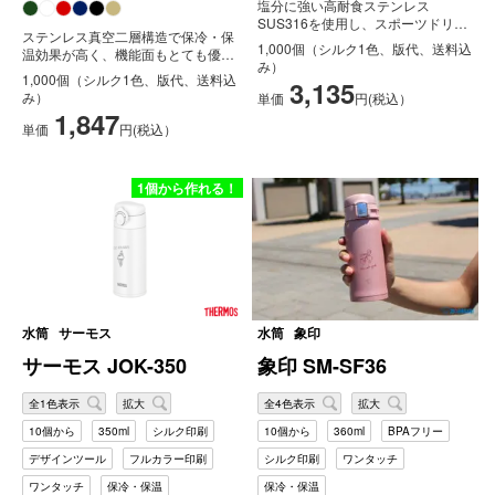
塩分に強い高耐食ステンレス
SUS316を使用し、スポーツドリン
ステンレス真空二層構造で保冷・保
クにも対応、口当たりがいい飲みや
1,000個（シルク1色、版代、送料込
温効果が高く、機能面もとても優秀
すい飲...
み）
なワンタッチボトルです。特徴的な
1,000個（シルク1色、版代、送料込
3,135
ザラ...
み）
単価
円(税込）
1,847
単価
円(税込）
1個から作れる！
水筒
サーモス
水筒
象印
サーモス JOK-350
象印 SM-SF36
全1色表示
拡大
全4色表示
拡大
10個から
350ml
シルク印刷
10個から
360ml
BPAフリー
デザインツール
フルカラー印刷
シルク印刷
ワンタッチ
ワンタッチ
保冷・保温
保冷・保温