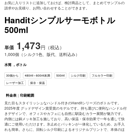
お気に入りリストに追加しておけば、検討商品として、まとめてサンプルの
サ
請求やお見積り、お問い合わせすることができます。
ー
ビ
Handitシンプルサーモボトル
ス
500ml
FAQ
1,473
単価
円（税込）
1,000個（シルク1色、版代、送料込み）
水筒
，
ボトル
30個から
480ml～600ml未満
500ml
シルク印刷
フルカラー印刷
レーザー加工
保冷・保温
料金表
｜
印刷範囲
見た目もスタイリッシュなハンドル付きのHanditシリーズのボトルです。
2025年度 グッドデザイン賞受賞のモデルです。持ち運びに便利なハンドル付
きデザインで、オフィスやカフェにも自然に馴染むカラー展開が魅力です。
内側には銅メッキ加工を施しており、高い保温・保冷効果で一年を通して快
適にご使用いただけます。氷止めとパッキンが一体化しているため、お手入
れも簡単。さらに、回転シルク印刷によるオリジナルプリントで、本体のほ