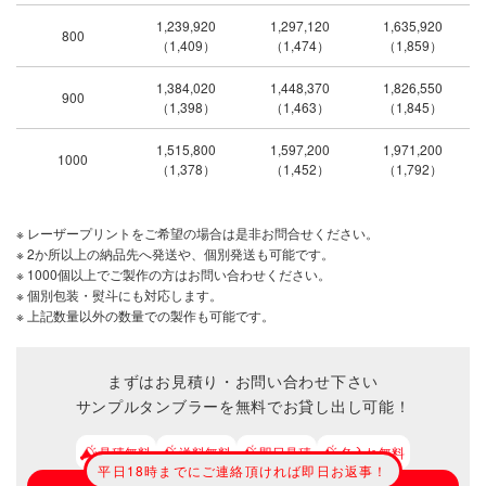
1,239,920
1,297,120
1,635,920
800
（1,409）
（1,474）
（1,859）
1,384,020
1,448,370
1,826,550
900
（1,398）
（1,463）
（1,845）
1,515,800
1,597,200
1,971,200
1000
（1,378）
（1,452）
（1,792）
※ レーザープリントをご希望の場合は是非お問合せください。
※ 2か所以上の納品先へ発送や、個別発送も可能です。
※ 1000個以上でご製作の方はお問い合わせください。
※ 個別包装・熨斗にも対応します。
※ 上記数量以外の数量での製作も可能です。
まずはお見積り・お問い合わせ下さい
サンプルタンブラーを無料でお貸し出し可能！
見積無料
送料無料
即日見積
名入れ無料
平日18時までにご連絡頂ければ即日お返事！