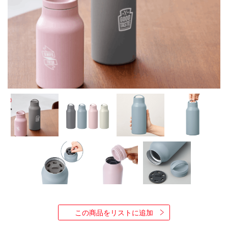
水
筒
ボ
ト
ル
タ
ン
ブ
ラ
ー
ラ
ン
チ
ボ
ッ
ク
ス
/
他
セ
ー
この商品をリストに追加
ル