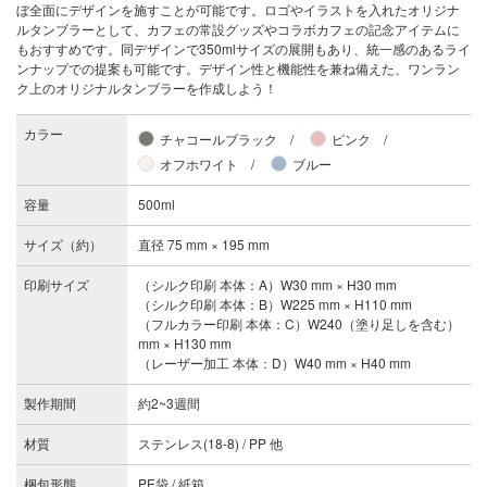
ぼ全面にデザインを施すことが可能です。ロゴやイラストを入れたオリジナ
ルタンブラーとして、カフェの常設グッズやコラボカフェの記念アイテムに
もおすすめです。同デザインで350mlサイズの展開もあり、統一感のあるライ
ンナップでの提案も可能です。デザイン性と機能性を兼ね備えた、ワンラン
ク上のオリジナルタンブラーを作成しよう！
カラー
チャコールブラック
ピンク
オフホワイト
ブルー
容量
500ml
サイズ（約）
直径 75 mm × 195 mm
印刷サイズ
（シルク印刷 本体：A）W30 mm × H30 mm
（シルク印刷 本体：B）W225 mm × H110 mm
（フルカラー印刷 本体：C）W240（塗り足しを含む）
mm × H130 mm
（レーザー加工 本体：D）W40 mm × H40 mm
製作期間
約2~3週間
材質
ステンレス(18-8) / PP 他
梱包形態
PE袋 / 紙箱