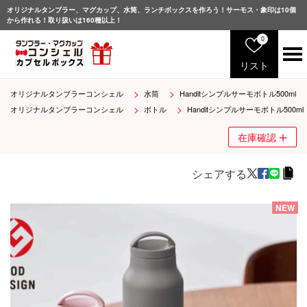
オリジナルタンブラー、マグカップ、水筒、ランチボックスを作ろう！サーモス・象印は10個
から作れる！取り扱いは160種以上！
0
リスト
オリジナルタンブラーコンシェル
水筒
Handitシンプルサーモボトル500ml
サ
ー
オリジナルタンブラーコンシェル
ボトル
Handitシンプルサーモボトル500ml
モ
ス
在庫確認
象
印
シェアする
マ
グ
NEW
カ
ッ
プ
グ
ラ
ス