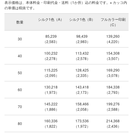
表示価格は、本体料金・印刷代金・送料（1か所）込の料金です。※ カッコ内
の単価は税抜です。
シルク1色（A）
シルク1色（B）
フルカラー印刷
数量
（C）
85,239
98,439
139,260
30
（2,583）
（2,983）
（4,220）
100,232
113,432
154,308
40
（2,278）
（2,578）
（3,507）
115,225
128,425
169,290
50
（2,095）
（2,335）
（3,078）
130,218
143,418
184,338
60
（1,973）
（2,173）
（2,793）
145,222
158,466
199,276
70
（1,886）
（2,058）
（2,588）
160,336
173,536
214,368
80
（1,822）
（1,972）
（2,436）