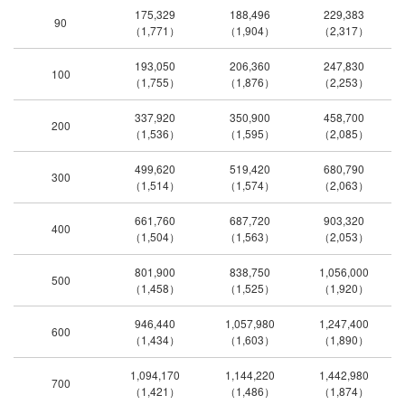
175,329
188,496
229,383
90
（1,771）
（1,904）
（2,317）
193,050
206,360
247,830
100
（1,755）
（1,876）
（2,253）
337,920
350,900
458,700
200
（1,536）
（1,595）
（2,085）
499,620
519,420
680,790
300
（1,514）
（1,574）
（2,063）
661,760
687,720
903,320
400
（1,504）
（1,563）
（2,053）
801,900
838,750
1,056,000
500
（1,458）
（1,525）
（1,920）
946,440
1,057,980
1,247,400
600
（1,434）
（1,603）
（1,890）
1,094,170
1,144,220
1,442,980
700
（1,421）
（1,486）
（1,874）