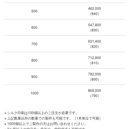
462,000
500
（840）
547,800
600
（830）
631,400
700
（820）
712,800
800
（810）
792,000
900
（800）
869,000
1000
（790）
※ シルク印刷は100個以上のご注文が必要です。
※ 上記数量以外の数量での製作も可能です。（1本単位で可能）
※ 1000個以上でご製作の方はお問い合わせください。
※ 2か所以上の納品先へ発送や、個別発送も可能です。