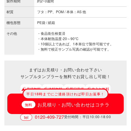
製作期間
約2~3週間
材質
フタ：PP、POM / 本体：AS 他
梱包形態
PE袋 / 紙箱
その他
・食品衛生検査済
・本体耐熱温度-20～90℃
・10個以上であれば、1本単位で製作可能です。
・無料で校正サンプル写真の確認が可能です。
まずはお見積り・お問い合わせ下さい
サンプルタンブラーを無料でお貸し出し可能！
見積無料
送料無料
即日見積
名入れ無料
平日18時までにご連絡頂ければ即日お返事！
お見積り・お問い合わせはコチラ
0120-409-727
受付時間：平日10:00-18:00