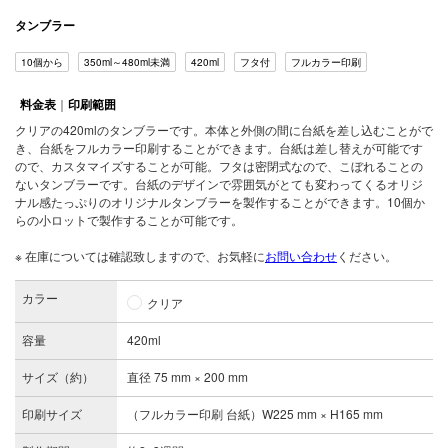
サ
タンブラー
ー
ビ
10個から
350ml～480ml未満
420ml
フタ付
フルカラー印刷
ス
料金表
｜
印刷範囲
FAQ
クリアの420mlのタンブラーです。本体と外側の間に台紙を差し込むことがで
き、台紙をフルカラー印刷することができます。台紙は差し替えが可能です
ので、カスタマイズすることが可能。フタは密閉式なので、こぼれることの
ないタンブラーです。台紙のデザインで雰囲気がとても変わってくるオリジ
ナル感たっぷりのオリジナルタンブラーを製作することができます。10個か
らの小ロットで製作することが可能です。
※ 在庫については確認致しますので、お気軽に
お問い合わせ
ください。
カラー
クリア
容量
420ml
サイズ（約）
直径 75 mm × 200 mm
印刷サイズ
（フルカラー印刷 台紙）W225 mm × H165 mm