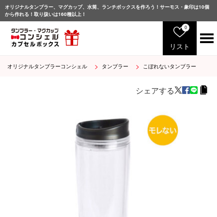
オリジナルタンブラー、マグカップ、水筒、ランチボックスを作ろう！サーモス・象印は10個
から作れる！取り扱いは160種以上！
0
リスト
オリジナルタンブラーコンシェル
タンブラー
こぼれないタンブラー
サ
ー
モ
シェアする
ス
象
印
マ
グ
カ
ッ
プ
グ
ラ
ス