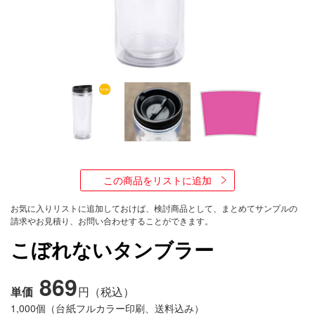
水
筒
ボ
ト
ル
タ
ン
ブ
ラ
ー
ラ
ン
この商品をリストに追加
チ
ボ
ッ
お気に入りリストに追加しておけば、検討商品として、まとめてサンプルの
ク
請求やお見積り、お問い合わせすることができます。
ス
/
こぼれないタンブラー
他
セ
869
ー
単価
円（税込）
ル
1,000個（台紙フルカラー印刷、送料込み）