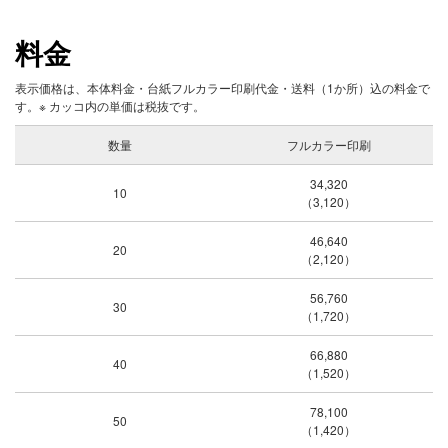
料金
表示価格は、本体料金・台紙フルカラー印刷代金・送料（1か所）込の料金で
す。※ カッコ内の単価は税抜です。
数量
フルカラー印刷
34,320
10
（3,120）
46,640
20
（2,120）
56,760
30
（1,720）
66,880
40
（1,520）
78,100
50
（1,420）