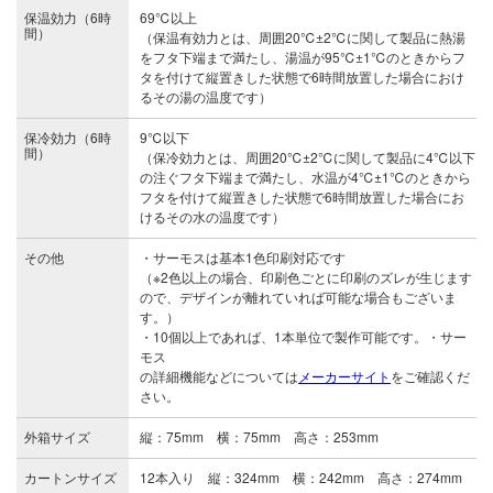
保温効力（6時
69℃以上
間）
（保温有効力とは、周囲20℃±2℃に関して製品に熱湯
をフタ下端まで満たし、湯温が95℃±1℃のときからフ
タを付けて縦置きした状態で6時間放置した場合におけ
るその湯の温度です）
保冷効力（6時
9℃以下
間）
（保冷効力とは、周囲20℃±2℃に関して製品に4℃以下
の注ぐフタ下端まで満たし、水温が4℃±1℃のときから
フタを付けて縦置きした状態で6時間放置した場合にお
けるその水の温度です）
その他
・サーモスは基本1色印刷対応です
（※2色以上の場合、印刷色ごとに印刷のズレが生じます
ので、デザインが離れていれば可能な場合もございま
す。）
・10個以上であれば、1本単位で製作可能です。
・
サー
モス
の詳細機能などについては
メーカーサイト
をご確認くだ
さい。
外箱サイズ
縦：75mm 横：75mm 高さ：253mm
カートンサイズ
12本入り 縦：324mm 横：242mm 高さ：274mm