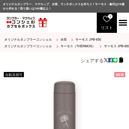
オリジナルタンブラー、マグカップ、水筒、ランチボックスを作ろう！サーモス・象印は10個
から作れる！取り扱いは160種以上！
0
リスト
オリジナルタンブラーコンシェル
水筒
サーモス JPB-650
サ
ー
オリジナルタンブラーコンシェル
サーモス（THERMOS）
サーモス JPB-65
モ
ス
シェアする
象
印
自動見積可
NEW
マ
グ
カ
ッ
プ
グ
ラ
ス