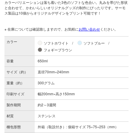
カラーバリエーションは落ち着いた3色のソフトな色合い。丸みを帯びた形状
と合わせて、かわいらしいオリジナルグッズの制作にぴったりです。サーモ
ス製品は10個からオリジナルデザインをプリント可能です！
※ 在庫については確認致しますので、お気軽に
お問い合わせ
ください。
カラー
ソフトホワイト
ソフトブルー
フォギーブラウン
容量
650ml
サイズ（約）
直径70mm×240mm
重量（約）
300グラム
印刷サイズ
幅200mm×高さ150mm
製作期間
約2～3週間
材質
ステンレス
梱包形態
外箱（取説付き）: 個箱サイズ 75×75×253（mm）