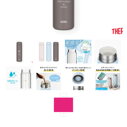
水
筒
ボ
ト
ル
タ
ン
ブ
ラ
ー
ラ
ン
チ
ボ
ッ
ク
ス
/
他
セ
ー
ル