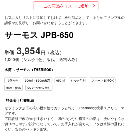
サ
この商品をリストに追加
ー
ビ
お気に入りリストに追加しておけば、検討商品として、まとめてサンプルの
ス
請求やお見積り、お問い合わせすることができます。
サーモス JPB-650
FAQ
3,954
単価
円（税込）
1,000個（シルク1色、版代、送料込み）
水筒
，
サーモス（THERMOS）
10個から
600ml～850ml未満
650ml
シルク印刷
スポーツ飲料OK
保冷・保温
全パーツ食洗機可
料金表
｜
印刷範囲
セラミック加工の高い撥水性でカラッと乾く、Thermosの携帯スクリューマ
グです。
広口設計で飲み物を注ぎやすく、凹凸の少ない構造の内部は、洗いやすく水
切りのしやすい設計になっていて、お手入れが楽ちん。フタは水滴の垂れに
くい、安心のパッキン形状。