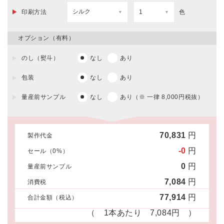
印刷方法
色
オプション（有料）
のし（熨斗）
なし
あり
包装
なし
あり
量産前サンプル
なし
あり（※ 一律 8,000円税抜）
70,831
円
製作代金
-0
円
セール（
0
%）
0
円
量産前サンプル
7,084
円
消費税
77,914
円
合計金額（税込）
（ 1本あたり
7,084
円 ）