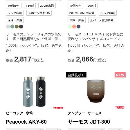
10個から
180ml
200ml未満
10個から
200ml
シルク印刷
スポーツ飲料OK
200ml～350ml未満
シルク印刷
保冷・保温
保冷・保温
全パーツ食洗機可
サーモスのポケットサイズの水筒で
サーモス（THERMOS）のお弁当に
す。真空断熱構造なので保温・保冷
便利なコンパクサイズのスープジャ
機能はもちろんのこと、超軽量の約
ー。容量はスープ一杯を入れるの
1,000個（シルク1色、版代、送料込
1,000個（シルク1色、版代、送料込
10...
に...
み）
み）
2,817
2,866
円(税込）
円(税込）
単価
単価
自動見積可
NEW
ピーコック
水筒
タンブラー
サーモス
Peacock AKY-60
サーモス JDT-300