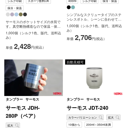
シルク印刷
スポーツ飲料OK
400ml
シルク印刷
保冷・保温
保冷・保温
シンプルなスクリュータイプのステ
ンレスボトル、シーンに合わせて選
サーモスのポケットサイズの水筒で
べる3サイズをご用意しています。
1,000個（シルク1色、版代、送料込
す。真空断熱構造なので保温・保冷
こち...
み）
機能はもちろんのこと、超軽量の約
1,000個（シルク1色、版代、送料込
2,706
10...
み）
単価
円(税込）
2,428
円(税込）
単価
自動見積可
タンブラー
サーモス
タンブラー
サーモス
サーモス JDH-
サーモス JDT-240
280P（ペア）
カラーバリエーション
拡大
10個から
200ml～350ml未満
拡大