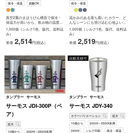
保冷・保温
炭酸OK
保冷・保温
真空2重のまほうびん構造で保冷・
温かみのある落ち着いたカラー、ど
保温力が高いから、飲み物の温度を
んなシーンにも溶け込む心地よいデ
長時間キープします。冷たい飲み物
ザイン、2023年度にグッドデザイ
1,000個（シルク1色、版代、送料込
1,000個（シルク1色、版代、送料込
を入...
ン...
み）
み）
2,514
2,519
単価
円(税込）
単価
円(税込）
自動見積可
タンブラー
サーモス
タンブラー
サーモス
サーモス JDI-300P（ペ
サーモス JDY-340
ア）
カラーバリエーション
拡大
10個から
200ml～350ml未満
拡大
340ml
シルク印刷
保冷・保温
10個から
200ml～350ml未満