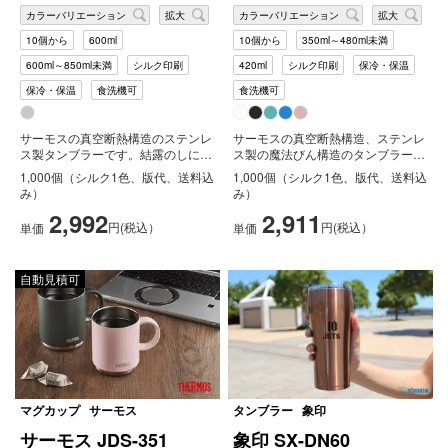
カラーバリエーション
拡大
カラーバリエーション
拡大
10個から
600ml
10個から
350ml～480ml未満
600ml～850ml未満
シルク印刷
420ml
シルク印刷
保冷・保温
保冷・保温
食洗機可
食洗機可
サーモスの真空断熱構造のステンレ
サーモスの真空断熱構造、ステンレ
ス製タンブラーです。結露のしにく
ス製の魔法びん構造のタンブラーで
い、外側の熱くならない、冷たい飲
す。JDY-420Cのリニューアル商...
1,000個（シルク1色、版代、送料込
1,000個（シルク1色、版代、送料込
み物...
み）
み）
2,992
2,911
円(税込）
円(税込）
単価
単価
自動見積可
マグカップ
サーモス
タンブラー
象印
サーモス JDS-351
象印 SX-DN60