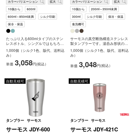
カラーバリエーション
拡大
カラーバリエーション
拡大
10個から
600ml
10個から
200ml～350ml未満
600ml～850ml未満
シルク印刷
300ml
シルク印刷
保冷・保温
保冷・保温
食洗機可
たっぷり入る600mlタイプのステン
サーモスの真空断熱構造ステンレス
レスボトル、シングルではもちろん
製タンブラーです。湯呑み形状の普
誰かとシェアすることもできる容
段使いしやすいカップで、持ったと
1,000個（シルク1色、版代、送料込
1,000個（シルク1色、版代、送料込
量...
きに...
み）
み）
3,058
3,048
単価
円(税込）
円(税込）
単価
自動見積可
自動見積可
タンブラー
サーモス
タンブラー
サーモス
サーモス JDY-600
サーモス JDY-421C