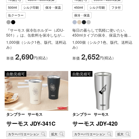
500ml
シルク印刷
保冷・保温
450ml
シルク印刷
フタ付
缶クーラー
保冷・保温
『サーモス 保冷缶ホルダー（JDU-
毎日の暮らしで気軽に使いたい、
501）』は、缶飲料を保冷しなが
450mlタイプの保冷、保温力を備え
ら、ラバーリングが取り外し可能
たフタ付きマグカップです。付属の
1,000個（シルク1色、版代、送料込
1,000個（シルク1色、版代、送料込
な...
フ...
み）
み）
2,690
2,652
円(税込）
円(税込）
単価
単価
自動見積可
自動見積可
タンブラー
サーモス
タンブラー
サーモス
サーモス JDY-341C
サーモス JDY-420
カラーバリエーション
拡大
カラーバリエーション
拡大