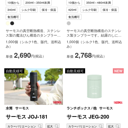
10個から
200ml～350ml未満
10個から
350ml～480ml未満
340ml
シルク印刷
保冷・保温
420ml
シルク印刷
保冷・保温
食洗機可
食洗機可
サーモスの真空断熱構造、ステンレ
サーモスの真空断熱構造のステンレ
ス製の魔法びん構造のタンブラーで
ス製タンブラーです。結露のしにく
す。JDY-340Cのリニューアル商...
い、外側の熱くならない、冷たい飲
1,000個（シルク1色、版代、送料込
1,000個（シルク1色、版代、送料込
み物...
み）
み）
2,690
2,768
円(税込）
円(税込）
単価
単価
自動見積可
自動見積可
NEW
水筒
サーモス
ランチボックス / 他
サーモス
サーモス JOJ-181
サーモス JEG-200
カラーバリエーション
拡大
カラーバリエーション
拡大