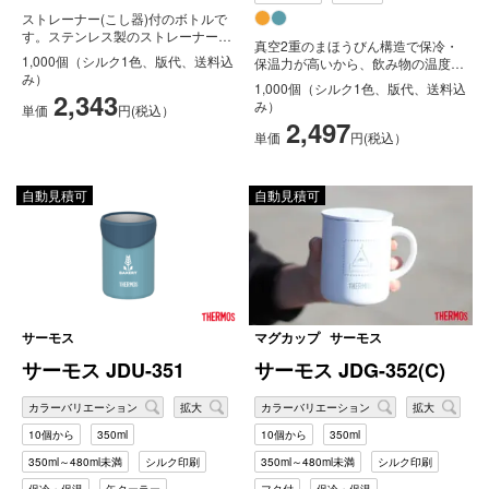
ストレーナー(こし器)付のボトルで
す。ステンレス製のストレーナー
真空2重のまほうびん構造で保冷・
は、お茶でも紅茶でも、コーヒーで
1,000個（シルク1色、版代、送料込
保温力が高いから、飲み物の温度を
も何...
み）
長時間キープします。冷たい飲み物
1,000個（シルク1色、版代、送料込
2,343
を入...
み）
単価
円(税込）
2,497
単価
円(税込）
自動見積可
自動見積可
サーモス
マグカップ
サーモス
サーモス JDU-351
サーモス JDG-352(C)
カラーバリエーション
拡大
カラーバリエーション
拡大
10個から
350ml
10個から
350ml
350ml～480ml未満
シルク印刷
350ml～480ml未満
シルク印刷