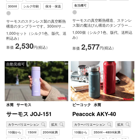
食洗機可
300ml
シルク印刷
保冷・保温
サーモスの真空断熱構造、ステンレ
サーモスのステンレス製の真空断熱
ス製の魔法びん構造のタンブラーで
構造のタンブラーです。300mlサイ
す。JDY-340はJDE-340の...
ズの2本セットです。1本ずつ違う...
1,000個（シルク1色、版代、送料込
1,000セット（シルク1色、版代、送
み）
料込み）
2,530
2,577
単価
円(税込）
円(税込）
単価
自動見積可
水筒
サーモス
ピーコック
水筒
サーモス JOJ-151
Peacock AKY-40
カラーバリエーション
拡大
カラーバリエーション
拡大
10個から
150ml
200ml未満
10個から
350ml～480ml未満