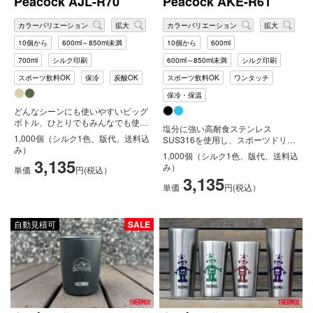
Peacock AJL-R70
Peacock AKE-R61
カラーバリエーション
拡大
カラーバリエーション
拡大
10個から
600ml～850ml未満
10個から
600ml
700ml
シルク印刷
600ml～850ml未満
シルク印刷
スポーツ飲料OK
保冷
炭酸OK
スポーツ飲料OK
ワンタッチ
保冷・保温
どんなシーンにも使いやすいビッグ
ボトル、ひとりでもみんなでも使え
塩分に強い高耐食ステンレス
る大容量と、持ちやすい取っ手付き
1,000個（シルク1色、版代、送料込
SUS316を使用し、スポーツドリン
はど...
み）
クにも対応、口当たりがいい飲みや
1,000個（シルク1色、版代、送料込
3,135
すい飲...
み）
単価
円(税込）
3,135
単価
円(税込）
自動見積可
SALE