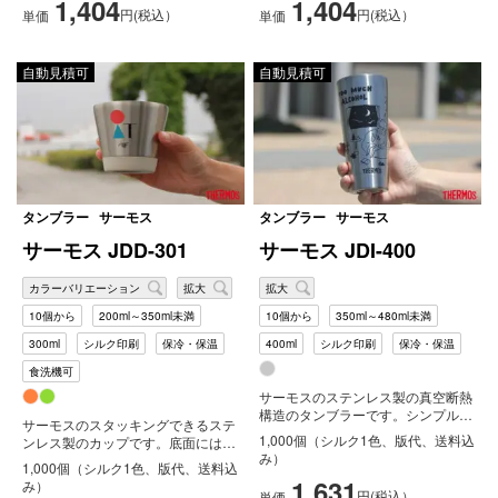
1,404
1,404
円(税込）
円(税込）
単価
単価
自動見積可
自動見積可
タンブラー
サーモス
タンブラー
サーモス
サーモス JDD-301
サーモス JDI-400
カラーバリエーション
拡大
拡大
10個から
200ml～350ml未満
10個から
350ml～480ml未満
300ml
シルク印刷
保冷・保温
400ml
シルク印刷
保冷・保温
食洗機可
サーモスのステンレス製の真空断熱
構造のタンブラーです。シンプルで
サーモスのスタッキングできるステ
スリムな400mlです。ホットでも
1,000個（シルク1色、版代、送料込
ンレス製のカップです。底面にはカ
コ...
み）
バーがついていて取り外し可能。食
1,000個（シルク1色、版代、送料込
洗器...
1,631
み）
円(税込）
単価