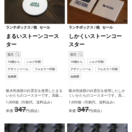
サ
ー
ビ
ス
ランチボックス / 他
セール
ランチボックス / 他
セール
FAQ
まるいストーンコース
しかくいストーンコー
ター
スター
拡大
拡大
10個から
シルク印刷
10個から
シルク印刷
デザインツール
フルカラー印刷
デザインツール
フルカラー印刷
短納期
短納期
吸水性抜群の白雲石を使用したまる
吸水性抜群の白雲石を使用したしか
いかたちのコースターです。高級感
くいかたちのコースターです。高級
があり、裏面にはコルクの土台が加
感があり、裏面にはコルクの土台が
1,000個（印刷代、送料込み）
1,000個（印刷代、送料込み）
工し...
加工...
347
347
単価
円(税込）
単価
円(税込）