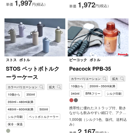
1,997
1,972
単価
円(税込）
円(税込）
単価
ストス
ボトル
ピーコック
ボトル
STOS ペットボトルク
Peacock PPB-35
ーラーケース
カラーバリエーション
拡大
10個から
200ml～350ml未満
カラーバリエーション
拡大
340ml
BPAフリー
シルク印刷
10個から
350ml
350ml～480ml未満
携帯性に優れたストラップ付、動き
480ml～600ml未満
500ml
ながらも飲みやすい細口で、アクテ
シルク印刷
ペットボトルクーラー
ィブなシーンにおすすめな、ダブル
1,000個（シルク1色、版代、送料込
ウォ...
み）
保冷・保温
2,167
単価
円(税込）