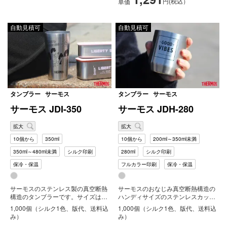
円(税込）
単価
自動見積可
自動見積可
タンブラー
サーモス
タンブラー
サーモス
サーモス JDI-350
サーモス JDH-280
拡大
拡大
10個から
350ml
10個から
200ml～350ml未満
350ml～480ml未満
シルク印刷
280ml
シルク印刷
保冷・保温
フルカラー印刷
保冷・保温
サーモスのステンレス製の真空断熱
サーモスのおなじみ真空断熱構造の
構造のタンブラーです。サイズは
ハンディサイズのステンレスカップ
350mlです。ホットでもコールドで
です。丸みを帯びた飲み口なので口
1,000個（シルク1色、版代、送料込
1,000個（シルク1色、版代、送料込
も...
当た...
み）
み）