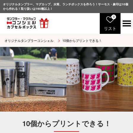
オリジナルタンブラー、マグカップ、水筒、ランチボックスを作ろう！サーモス・象印は10個
から作れる！取り扱いは160種以上！
0
リスト
オリジナルタンブラーコンシェル
10個からプリントできる！
サ
ー
モ
ス
象
印
マ
グ
カ
ッ
プ
グ
ラ
10個からプリントできる！
ス