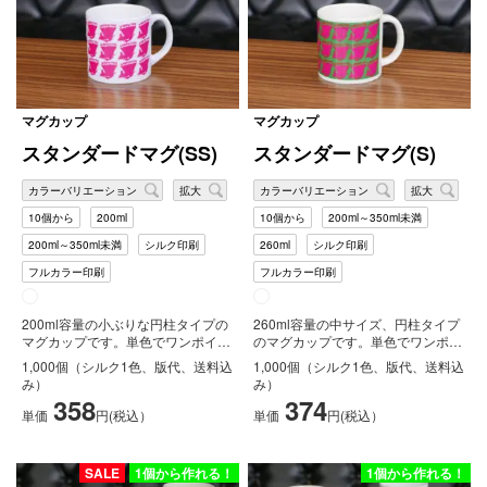
マグカップ
マグカップ
スタンダードマグ(SS)
スタンダードマグ(S)
カラーバリエーション
拡大
カラーバリエーション
拡大
10個から
200ml
10個から
200ml～350ml未満
200ml～350ml未満
シルク印刷
260ml
シルク印刷
フルカラー印刷
フルカラー印刷
200ml容量の小ぶりな円柱タイプの
260ml容量の中サイズ、円柱タイプ
マグカップです。単色でワンポイン
のマグカップです。単色でワンポイ
ト印刷からフルカラーでの大きな
ント印刷からフルカラーでの大き
1,000個（シルク1色、版代、送料込
1,000個（シルク1色、版代、送料込
印...
な...
み）
み）
358
374
単価
円(税込）
単価
円(税込）
SALE
1個から作れる！
1個から作れる！