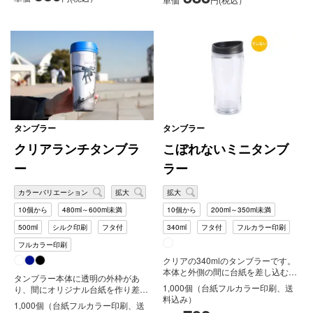
タンブラー
タンブラー
クリアランチタンブラ
こぼれないミニタンブ
ー
ラー
カラーバリエーション
拡大
拡大
10個から
480ml～600ml未満
10個から
200ml～350ml未満
500ml
シルク印刷
フタ付
340ml
フタ付
フルカラー印刷
フルカラー印刷
クリアの340mlのタンブラーです。
本体と外側の間に台紙を差し込むこ
タンブラー本体に透明の外枠があ
とができ、台紙をフルカラー印刷
1,000個（台紙フルカラー印刷、送
り、間にオリジナル台紙を作り差し
す...
料込み）
込むことができます。500mlの大き
1,000個（台紙フルカラー印刷、送
め...