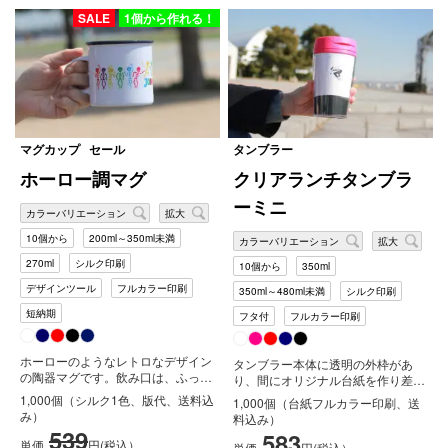
SALE
1個から作れる！
マグカップ
セール
タンブラー
ホーロー調マグ
クリアランチタンブラ
ーミニ
カラーバリエーション
拡大
10個から
200ml～350ml未満
カラーバリエーション
拡大
270ml
シルク印刷
10個から
350ml
デザインツール
フルカラー印刷
350ml～480ml未満
シルク印刷
短納期
フタ付
フルカラー印刷
ホーローのようなレトロなデザイン
タンブラー本体に透明の外枠があ
の陶器マグです。飲み口は、ふっく
り、間にオリジナル台紙を作り差し
らとラウンドし、カラーアクセント
込むことができます。紙はもちろん
1,000個（シルク1色、版代、送料込
1,000個（台紙フルカラー印刷、送
が施...
フルカ...
み）
料込み）
539
583
単価
円(税込）
単価
円(税込）