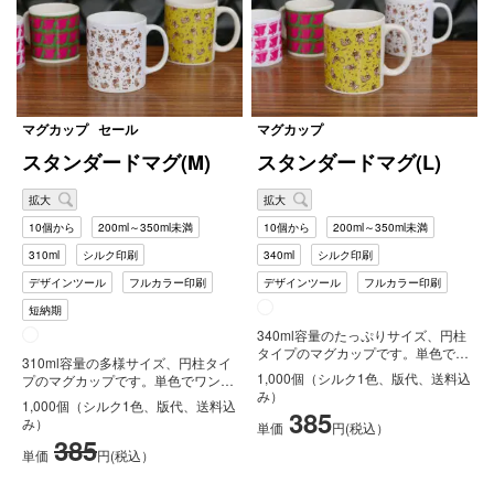
マグカップ
セール
マグカップ
スタンダードマグ(M)
スタンダードマグ(L)
拡大
拡大
10個から
200ml～350ml未満
10個から
200ml～350ml未満
310ml
シルク印刷
340ml
シルク印刷
デザインツール
フルカラー印刷
デザインツール
フルカラー印刷
短納期
340ml容量のたっぷりサイズ、円柱
タイプのマグカップです。単色でワ
310ml容量の多様サイズ、円柱タイ
ンポイント印刷からフルカラーで
1,000個（シルク1色、版代、送料込
プのマグカップです。単色でワンポ
の...
み）
イント印刷からフルカラーでの大
1,000個（シルク1色、版代、送料込
385
き...
み）
単価
円(税込）
385
単価
円(税込）