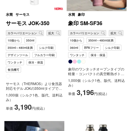
水筒
サーモス
水筒
象印
サーモス JOK-350
象印 SM-SF36
カラーバリエーション
拡大
カラーバリエーション
拡大
10個から
350ml
10個から
350ml～480ml未満
350ml～480ml未満
シルク印刷
360ml
BPAフリー
シルク印刷
デザインツール
フルカラー印刷
ワンタッチ
保冷・保温
ワンタッチ
保冷・保温
象印のワンタッチオープンタイプの
食洗機可
軽量・コンパクトの真空断熱ボトル
です。内面フッ素コート、エアーベ
1,000個（シルク1色、版代、送料込
ント...
サーモス（THERMOS）より食洗器
み）
対応モデル JOKの350mlタイプで
3,196
す、魔法びん構造だから高い...
単価
円(税込）
1,000個（シルク1色、版代、送料込
み）
3,190
単価
円(税込）