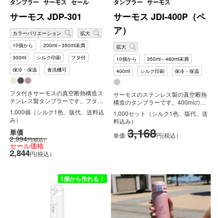
タンブラー
サーモス
セール
タンブラー
サーモス
サーモス JDP-301
サーモス JDI-400P（ペ
ア）
カラーバリエーション
拡大
10個から
200ml～350ml未満
拡大
300ml
シルク印刷
フタ付
10個から
350ml～480ml未満
保冷・保温
食洗機可
400ml
シルク印刷
保冷・保温
フタ付きサーモスの真空断熱構造ス
サーモスのステンレス製の真空断熱
テンレス製タンブラーです。フタ付
構造のタンブラーです。400mlの
きなのでほこりを防ぎ、保温効果も
JDI-400の2本ペアセットです...
1,000個（シルク1色、版代、送料込
1,000セット（シルク1色、版代、送
UP...
み）
料込み）
3,168
単価
単価
円(税込）
2,994
円(税込）
セール価格
2,844
円(税込）
1個から作れる！