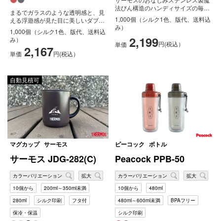
法びん構造のハンディサイズの毎日
まるでガラスのような透明感と、見
の食卓で気軽に使えるステンレスカ
1,000個（シルク1色、版代、送料込
える浮遊感が見た目に美しいダブル
ップ...
み）
ウォール仕様のクリアボトル。外側
1,000個（シルク1色、版代、送料込
が結...
2,199
み）
円(税込）
単価
2,167
単価
円(税込）
自動見積可
マグカップ
サーモス
ピーコック
ボトル
サーモス JDG-282(C)
Peacock PPB-50
カラーバリエーション
拡大
カラーバリエーション
拡大
10個から
200ml～350ml未満
10個から
480ml
280ml
シルク印刷
フタ付
480ml～600ml未満
BPAフリー
保冷・保温
シルク印刷