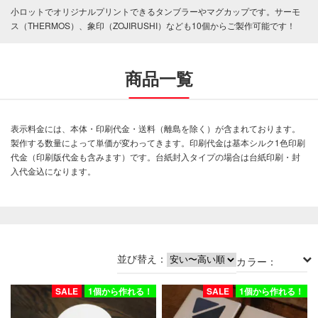
水
小ロットでオリジナルプリントできるタンブラーやマグカップです。サーモ
筒
ス（THERMOS）、象印（ZOJIRUSHI）なども10個からご製作可能です！
ボ
ト
ル
商品一覧
タ
ン
ブ
ラ
表示料金には、本体・印刷代金・送料（離島を除く）が含まれております。
ー
製作する数量によって単価が変わってきます。印刷代金は基本シルク1色印刷
代金（印刷版代金も含みます）です。台紙封入タイプの場合は台紙印刷・封
ラ
ン
入代金込になります。
チ
ボ
ッ
ク
ス
/
他
並び替え：
カラー：
セ
ー
SALE
1個から作れる！
SALE
1個から作れる！
ル