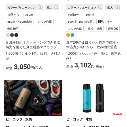
カラーバリエーション
拡大
カラーバリエーション
拡大
10個から
350ml
10個から
600ml
350ml～480ml未満
シルク印刷
600ml～850ml未満
BPAフリー
食洗機可
シルク印刷
保冷・保温
炭酸OK
食洗器対応！スタッキングできる収
真空2重のまほうびん構造で保冷・
納力を備えた真空断熱マグカップで
保温力が高いから、飲み物の温度を
す。重ねられるので省スペースで収
長時間キープします。冷たい飲み物
1,000個（シルク1色、版代、送料込
1,000個（シルク1色、版代、送料込
納が...
を入...
み）
み）
3,102
3,050
単価
円(税込）
円(税込）
単価
ピーコック
水筒
ピーコック
水筒