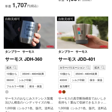
1,707
円(税込）
単価
自動見積可
自動見積可
タンブラー
サーモス
タンブラー
サーモス
サーモス JDH-360
サーモス JDD-401
拡大
カラーバリエーション
拡大
10個から
350ml～480ml未満
10個から
350ml～480ml未満
360ml
シルク印刷
400ml
シルク印刷
保冷・保温
フルカラー印刷
保冷・保温
食洗機可
サーモスのおなじみステンレス製魔
サーモスの真空断熱構造でおいしさ
法びん構造のハンディサイズの毎日
長持ち！重ねて収納できるスタッキ
の食卓で気軽に使えるステンレスカ
ング構造！アウトドアやキャンプな
1,000個（シルク1色、版代、送料込
1,000個（シルク1色、版代、送料込
ップ...
どに...
み）
み）