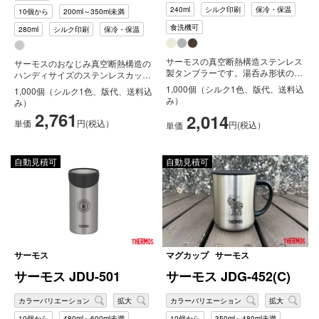
240ml
シルク印刷
保冷・保温
10個から
200ml～350ml未満
食洗機可
280ml
シルク印刷
保冷・保温
サーモスの真空断熱構造ステンレス
サーモスのおなじみ真空断熱構造の
製タンブラーです。湯呑み形状の普
ハンディサイズのステンレスカッ
段使いしやすいカップで、持ったと
プ。280mlサイズの2本セットで
1,000個（シルク1色、版代、送料込
1,000個（シルク1色、版代、送料込
きに...
す。...
み）
み）
2,761
2,014
単価
円(税込）
円(税込）
単価
自動見積可
自動見積可
サーモス
マグカップ
サーモス
サーモス JDU-501
サーモス JDG-452(C)
カラーバリエーション
拡大
カラーバリエーション
拡大
10個から
480ml～600ml未満
10個から
350ml～480ml未満