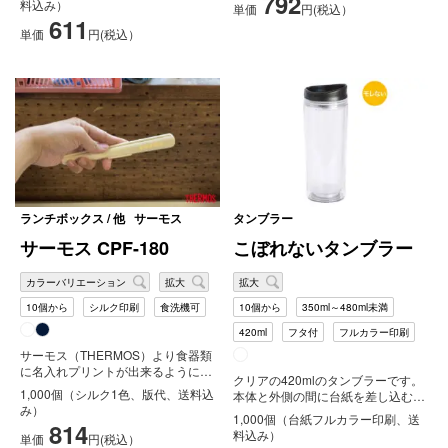
792
料込み）
単価
円(税込）
611
単価
円(税込）
ランチボックス / 他
サーモス
タンブラー
サーモス CPF-180
こぼれないタンブラー
カラーバリエーション
拡大
拡大
10個から
シルク印刷
食洗機可
10個から
350ml～480ml未満
420ml
フタ付
フルカラー印刷
サーモス（THERMOS）より食器類
に名入れプリントが出来るようにな
クリアの420mlのタンブラーです。
りました！サーモス（THERMO...
1,000個（シルク1色、版代、送料込
本体と外側の間に台紙を差し込むこ
み）
とができ、台紙をフルカラー印刷
1,000個（台紙フルカラー印刷、送
814
す...
料込み）
単価
円(税込）