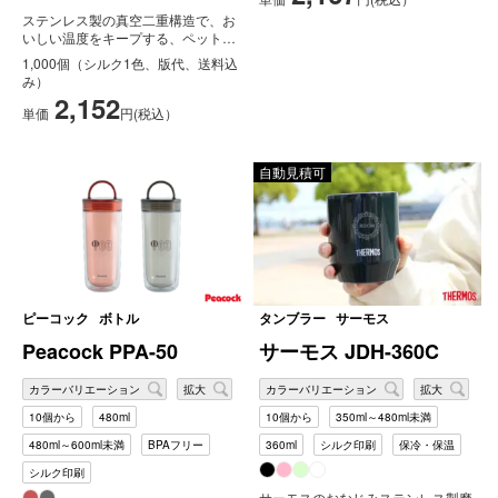
ステンレス製の真空二重構造で、お
いしい温度をキープする、ペットボ
トルホルダーです。500mlと付属
1,000個（シルク1色、版代、送料込
の...
み）
2,152
単価
円(税込）
自動見積可
ピーコック
ボトル
タンブラー
サーモス
Peacock PPA-50
サーモス JDH-360C
カラーバリエーション
拡大
カラーバリエーション
拡大
10個から
480ml
10個から
350ml～480ml未満
480ml～600ml未満
BPAフリー
360ml
シルク印刷
保冷・保温
シルク印刷
サーモスのおなじみステンレス製魔