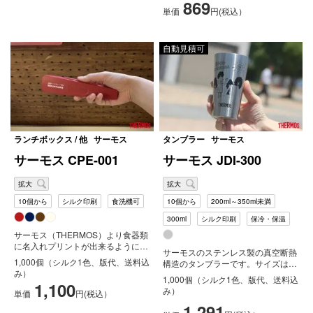
869
単価
円(税込）
自動見積可
ランチボックス / 他
サーモス
タンブラー
サーモス
サーモス CPE-001
サーモス JDI-300
拡大
拡大
10個から
シルク印刷
食洗機可
10個から
200ml～350ml未満
300ml
シルク印刷
保冷・保温
サーモス（THERMOS）より食器類
に名入れプリントが出来るようにな
サーモスのステンレス製の真空断熱
りました！サーモス（THERMO...
1,000個（シルク1色、版代、送料込
構造のタンブラーです。サイズは
み）
300mlです。ホットでもコールドで
1,000個（シルク1色、版代、送料込
1,100
も...
み）
単価
円(税込）
1,291