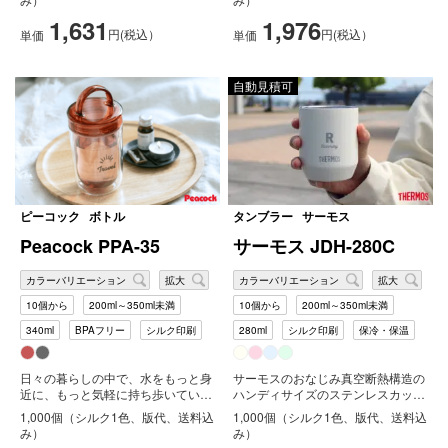
1,631
1,976
円(税込）
円(税込）
単価
単価
自動見積可
ピーコック
ボトル
タンブラー
サーモス
Peacock PPA-35
サーモス JDH-280C
カラーバリエーション
拡大
カラーバリエーション
拡大
10個から
200ml～350ml未満
10個から
200ml～350ml未満
340ml
BPAフリー
シルク印刷
280ml
シルク印刷
保冷・保温
日々の暮らしの中で、水をもっと身
サーモスのおなじみ真空断熱構造の
近に、もっと気軽に持ち歩いていた
ハンディサイズのステンレスカップ
だきたい、そんな思いから誕生し
です。パステルカラーの4色のカラ
1,000個（シルク1色、版代、送料込
1,000個（シルク1色、版代、送料込
た、ダ...
ーバ...
み）
み）